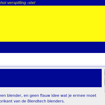
hol verspilling -stel
Jump to navigation
ebt een blender, en geen flauw idee wat je ermee moet
brikant van de Blendtech blenders.