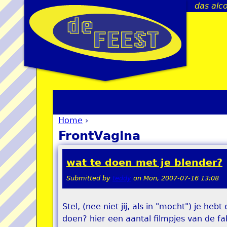
das alco
Home
›
You are here
FrontVagina
wat te doen met je blender?
Submitted by
teddy
on
Mon, 2007-07-16 13:08
Stel, (nee niet jij, als in "mocht") je h
doen? hier een aantal filmpjes van de fa