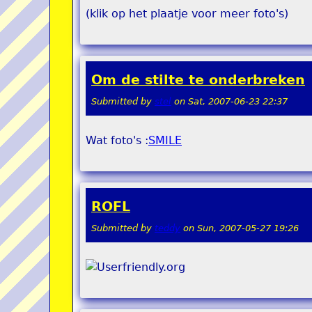
(klik op het plaatje voor meer foto's)
Om de stilte te onderbreken
Submitted by
stel
on
Sat, 2007-06-23 22:37
Wat foto's :
SMILE
ROFL
Submitted by
teddy
on
Sun, 2007-05-27 19:26