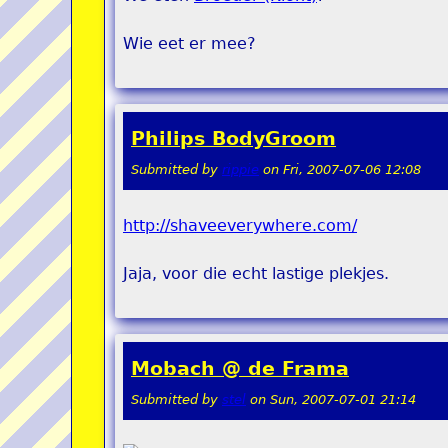
Wie eet er mee?
Philips BodyGroom
Submitted by
rippie
on
Fri, 2007-07-06 12:08
http://shaveeverywhere.com/
Jaja, voor die echt lastige plekjes.
Mobach @ de Frama
Submitted by
stel
on
Sun, 2007-07-01 21:14