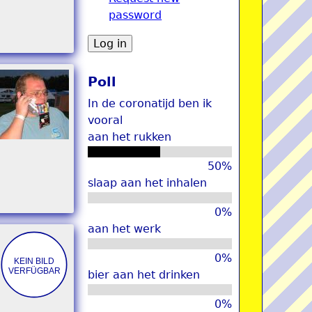
password
u
Poll
In de coronatijd ben ik
vooral
aan het rukken
50%
slaap aan het inhalen
0%
aan het werk
0%
bier aan het drinken
0%