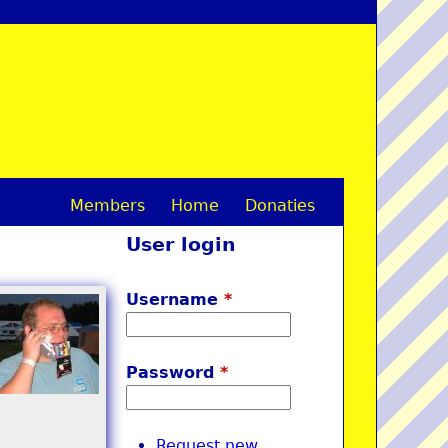
Members
Home
Donaties
M
User login
a
i
Username
*
n
m
Password
*
e
n
Request new