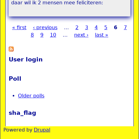
daar wil ik 2 mensen mee feliciteren:
« first
‹ previous
…
2
3
4
5
6
7
Pages
8
9
10
…
next ›
last »
User login
Poll
Older polls
sha_flag
Powered by
Drupal