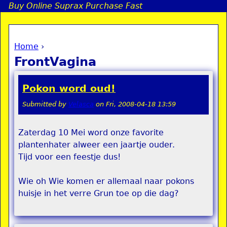
Buy Online Suprax Purchase Fast
Jump to navigation
Home
›
a
You are here
FrontVagina
i
Pokon word oud!
n
Submitted by
Velasca
on
Fri, 2008-04-18 13:59
e
Zaterdag 10 Mei word onze favorite
plantenhater alweer een jaartje ouder.
n
Tijd voor een feestje dus!
u
Wie oh Wie komen er allemaal naar pokons
huisje in het verre Grun toe op die dag?