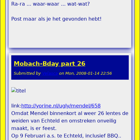
Ra-ra ... waar-waar ... wat-wat?
Post maar als je het gevonden hebt!
Mobach-Bday part 26
Submitted by
Velasca
on
Mon, 2008-01-14 22:56
link:
http://yorine.nl/ugly/mendel/658
Omdat Mendel binnenkort al weer 26 lentes de
weiden van Echteld en omstreken onveilig
maakt, is er feest.
Op 9 Februari a.s. te Echteld, inclusief BBQ..