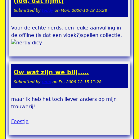
(idd, dat rijmt)
Submitted by
teddy
on
Mon, 2006-12-18 15:28
Voor de echte nerds, een leuke aanvulling in
de offline (is dat een vloek?)spellen collectie.
Ow wat zijn we blij.....
Submitted by
remi
on
Fri, 2006-12-15 11:28
maar ik heb het toch liever anders op mijn
trouwerij!
Feestje