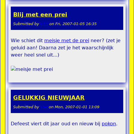
Blij met een prei
Submitted by
KKS
on
Fri, 2007-01-05 16:35
Wie schiet dit
meisje met de prei
neer? (zet je
geluid aan! Daarna zet je het waarschijnlijk
weer heel snel uit...)
GELUKKIG NIEUWJAAR
Submitted by
stel
on
Mon, 2007-01-01 13:09
Defeest viert dit jaar oud en nieuw bij
pokon
.