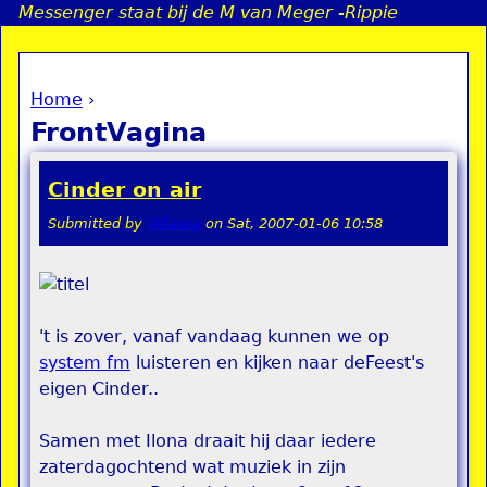
Messenger staat bij de M van Meger -Rippie
Jump to navigation
Home
›
a
You are here
FrontVagina
i
Cinder on air
n
Submitted by
Velasca
on
Sat, 2007-01-06 10:58
e
n
't is zover, vanaf vandaag kunnen we op
u
system fm
luisteren en kijken naar deFeest's
eigen Cinder..
Samen met Ilona draait hij daar iedere
zaterdagochtend wat muziek in zijn