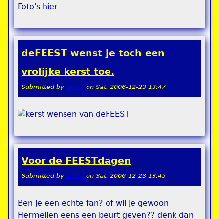
Foto's
hier
deFEEST wenst je toch een
vrolijke kerst toe.
Submitted by
teddy
on
Sat, 2006-12-23 13:47
Voor de FEESTdagen
Submitted by
teddy
on
Sat, 2006-12-23 13:45
Ben je een echte fan? of wil je gewoon
Hermelien eens een beurt geven?? denk dan