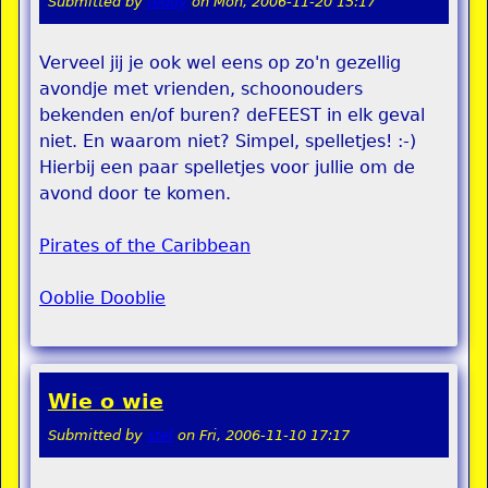
Submitted by
teddy
on
Mon, 2006-11-20 15:17
Verveel jij je ook wel eens op zo'n gezellig
avondje met vrienden, schoonouders
bekenden en/of buren? deFEEST in elk geval
niet. En waarom niet? Simpel, spelletjes! :-)
Hierbij een paar spelletjes voor jullie om de
avond door te komen.
Pirates of the Caribbean
Ooblie Dooblie
Wie o wie
Submitted by
stel
on
Fri, 2006-11-10 17:17