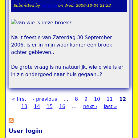
Submitted by
Velasca
on
Wed, 2006-10-04 21:22
Na 't feestje van Zaterdag 30 September
2006, is er in mijn woonkamer een broek
achter gebleven..
De grote vraag is nu natuurlijk, wie o wie is er
in z'n ondergoed naar huis gegaan..?
« first
‹ previous
…
8
9
10
11
12
Pages
13
14
15
16
…
next ›
last »
User login