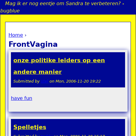
Mag ik er nog eentje om Sandra te verbeteren? -
Jump to navigation
bugblue
Home
›
a
You are here
FrontVagina
i
onze politike leiders op een
n
andere manier
Submitted by
stel
on
Mon, 2006-11-20 19:22
e
n
have fun
u
Spelletjes