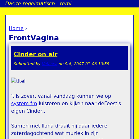
Das te regelmatisch - remi
Jump to navigation
Home
›
a
You are here
FrontVagina
i
Cinder on air
n
Submitted by
Velasca
on
Sat, 2007-01-06 10:58
e
n
't is zover, vanaf vandaag kunnen we op
u
system fm
luisteren en kijken naar deFeest's
eigen Cinder..
Samen met Ilona draait hij daar iedere
zaterdagochtend wat muziek in zijn