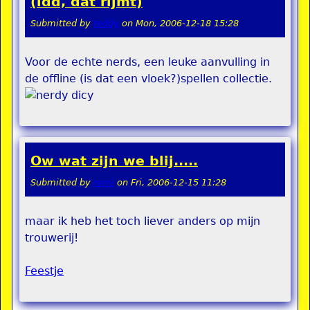
(idd, dat rijmt)
Submitted by
teddy
on
Mon, 2006-12-18 15:28
Voor de echte nerds, een leuke aanvulling in
de offline (is dat een vloek?)spellen collectie.
Ow wat zijn we blij.....
Submitted by
remi
on
Fri, 2006-12-15 11:28
maar ik heb het toch liever anders op mijn
trouwerij!
Feestje