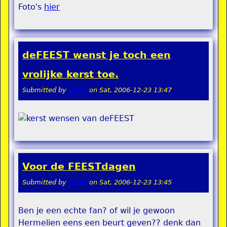
Foto's
hier
deFEEST wenst je toch een
vrolijke kerst toe.
Submitted by
teddy
on
Sat, 2006-12-23 13:47
Voor de FEESTdagen
Submitted by
teddy
on
Sat, 2006-12-23 13:45
Ben je een echte fan? of wil je gewoon
Hermelien eens een beurt geven?? denk dan