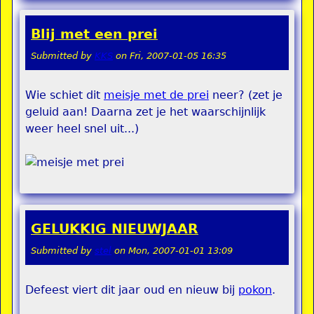
Blij met een prei
Submitted by
KKS
on
Fri, 2007-01-05 16:35
Wie schiet dit
meisje met de prei
neer? (zet je
geluid aan! Daarna zet je het waarschijnlijk
weer heel snel uit...)
GELUKKIG NIEUWJAAR
Submitted by
stel
on
Mon, 2007-01-01 13:09
Defeest viert dit jaar oud en nieuw bij
pokon
.