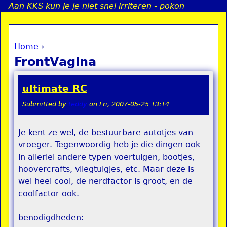
Aan KKS kun je je niet snel irriteren - pokon
Jump to navigation
Home
›
a
You are here
FrontVagina
i
ultimate RC
n
Submitted by
teddy
on
Fri, 2007-05-25 13:14
e
Je kent ze wel, de bestuurbare autotjes van
vroeger. Tegenwoordig heb je die dingen ook
n
in allerlei andere typen voertuigen, bootjes,
u
hoovercrafts, vliegtuigjes, etc. Maar deze is
wel heel cool, de nerdfactor is groot, en de
coolfactor ook.
benodigdheden: