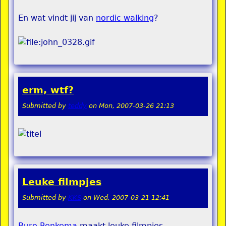
En wat vindt jij van
nordic walking
?
erm, wtf?
Submitted by
teddy
on
Mon, 2007-03-26 21:13
Leuke filmpjes
Submitted by
KKS
on
Wed, 2007-03-21 12:41
Buro Renkema
maakt leuke filmpjes.