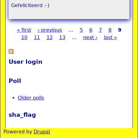
Gefeliciteerd :-)
« first
‹ previous
…
5
6
7
8
9
Pages
10
11
12
13
…
next ›
last »
User login
Poll
Older polls
sha_flag
Powered by
Drupal