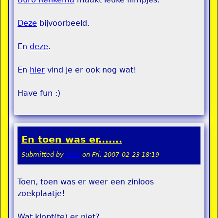
Deze
bijvoorbeeld.
En
deze
.
En
hier
vind je er ook nog wat!
Have fun :)
En toen was er.......
Submitted by
remi
on
Fri, 2007-02-23 18:19
Toen, toen was er weer een zinloos
zoekplaatje!
Wat klopt(te) er niet?