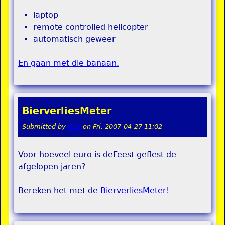
laptop
remote controlled helicopter
automatisch geweer
En gaan met die banaan.
BierverliesMeter
Submitted by
KKS
on
Fri, 2007-04-27 11:02
Voor hoeveel euro is deFeest geflest de
afgelopen jaren?
Bereken het met de
BierverliesMeter!