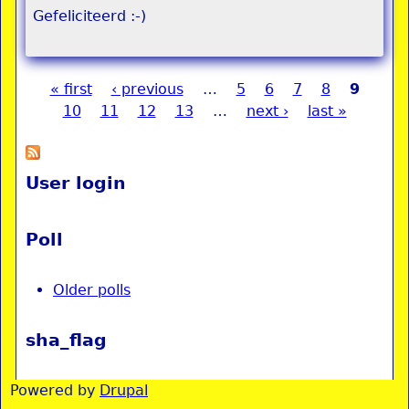
Gefeliciteerd :-)
« first
‹ previous
…
5
6
7
8
9
Pages
10
11
12
13
…
next ›
last »
User login
Poll
Older polls
sha_flag
Powered by
Drupal