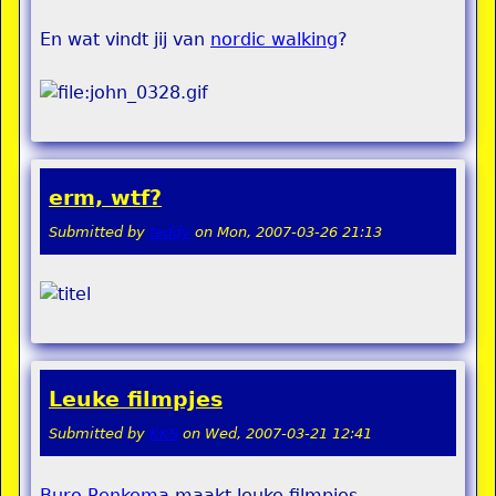
En wat vindt jij van
nordic walking
?
erm, wtf?
Submitted by
teddy
on
Mon, 2007-03-26 21:13
Leuke filmpjes
Submitted by
KKS
on
Wed, 2007-03-21 12:41
Buro Renkema
maakt leuke filmpjes.