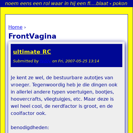
noem eens een rol waar in hij een fi....blaat - pokon
Jump to navigation
Home
›
a
You are here
FrontVagina
i
ultimate RC
n
Submitted by
teddy
on
Fri, 2007-05-25 13:14
e
Je kent ze wel, de bestuurbare autotjes van
vroeger. Tegenwoordig heb je die dingen ook
n
in allerlei andere typen voertuigen, bootjes,
u
hoovercrafts, vliegtuigjes, etc. Maar deze is
wel heel cool, de nerdfactor is groot, en de
coolfactor ook.
benodigdheden: