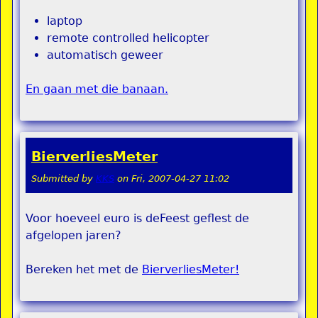
laptop
remote controlled helicopter
automatisch geweer
En gaan met die banaan.
BierverliesMeter
Submitted by
KKS
on
Fri, 2007-04-27 11:02
Voor hoeveel euro is deFeest geflest de
afgelopen jaren?
Bereken het met de
BierverliesMeter!