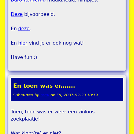
Deze
bijvoorbeeld.
En
deze
.
En
hier
vind je er ook nog wat!
Have fun :)
En toen was er.......
Submitted by
remi
on
Fri, 2007-02-23 18:19
Toen, toen was er weer een zinloos
zoekplaatje!
Wat klopt(te) er niet?