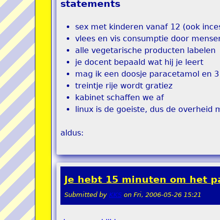
statements
sex met kinderen vanaf 12 (ook ince
vlees en vis consumptie door mens
alle vegetarische producten labelen
je docent bepaald wat hij je leert
mag ik een doosje paracetamol en 
treintje rije wordt gratiez
kabinet schaffen we af
linux is de goeiste, dus de overheid
aldus:
Je hebt 15 minuten om het p
Submitted by
KKS
on
Fri, 2006-05-26 15:21