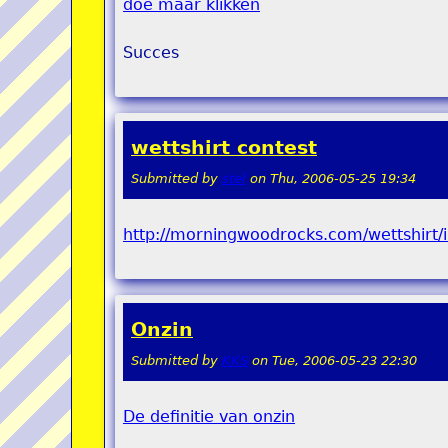
doe maar klikken
Succes
wettshirt contest
Submitted by
stel
on
Thu, 2006-05-25 19:34
http://morningwoodrocks.com/wettshirt
Onzin
Submitted by
KKS
on
Tue, 2006-05-23 22:30
De definitie van onzin