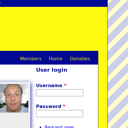
y
Members
Home
Donaties
M
User login
a
i
Username
*
n
m
Password
*
e
n
Request new