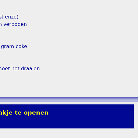
st enzo)
en verboden
3 gram coke
 moet het draaien
akje te openen