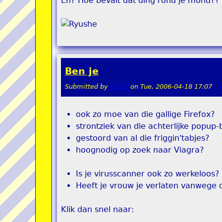
En? Hoe bevalt dat ding rond je mond??
Ben je
Submitted by
teddy
on
Tue, 2006-04-18 17:07
ook zo moe van die gallige Firefox?
strontziek van die achterlijke popup-
gestoord van al die friggin'tabjes?
hoognodig op zoek naar Viagra?
Is je virusscanner ook zo werkeloos?
Heeft je vrouw je verlaten vanwege di
Klik dan snel naar: