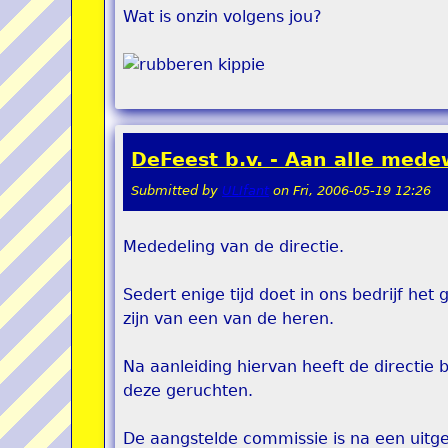
Wat is onzin volgens jou?
DeFeest b.v. - Aan alle mede
Submitted by
ULIfant
on
Fri, 2006-05-19 12:26
Mededeling van de directie.
Sedert enige tijd doet in ons bedrijf h
zijn van een van de heren.
Na aanleiding hiervan heeft de directie 
deze geruchten.
De aangstelde commissie is na een uitg