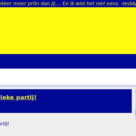
ekker meer pr0n dan jij.... En ik wist het niet eens. -tedd
Jump to navigation
eke partij!
tij!