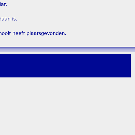
at:
daan is.
ooit heeft plaatsgevonden.