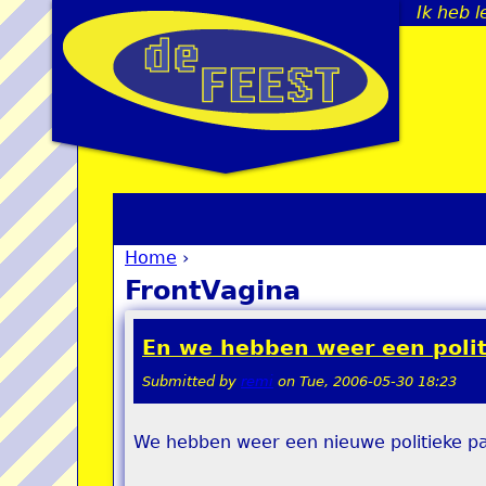
Ik heb l
Home
›
You are here
FrontVagina
En we hebben weer een politi
Submitted by
remi
on
Tue, 2006-05-30 18:23
We hebben weer een nieuwe politieke par