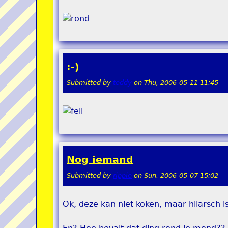
:-)
Submitted by
teddy
on
Thu, 2006-05-11 11:45
Nog iemand
Submitted by
rippie
on
Sun, 2006-05-07 15:02
Ok, deze kan niet koken, maar hilarsch i