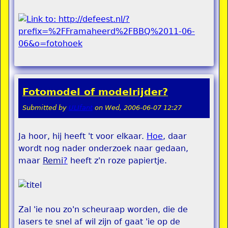
Fotomodel of modelrijder?
Submitted by
ULIfant
on
Wed, 2006-06-07 12:27
Ja hoor, hij heeft 't voor elkaar.
Hoe
, daar
wordt nog nader onderzoek naar gedaan,
maar
Remi
?
heeft z'n roze papiertje.
Zal 'ie nou zo'n scheuraap worden, die de
lasers te snel af wil zijn of gaat 'ie op de