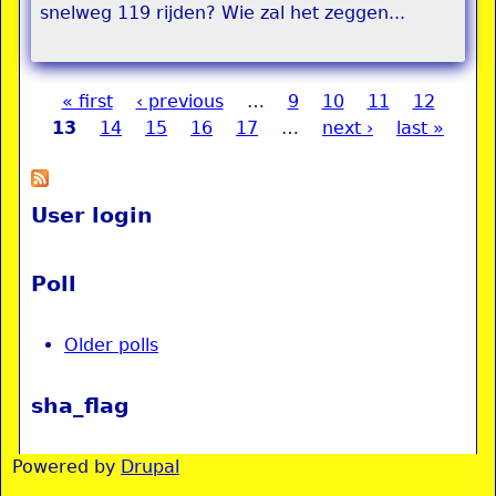
snelweg 119 rijden? Wie zal het zeggen...
« first
‹ previous
…
9
10
11
12
Pages
13
14
15
16
17
…
next ›
last »
User login
Poll
Older polls
sha_flag
Powered by
Drupal