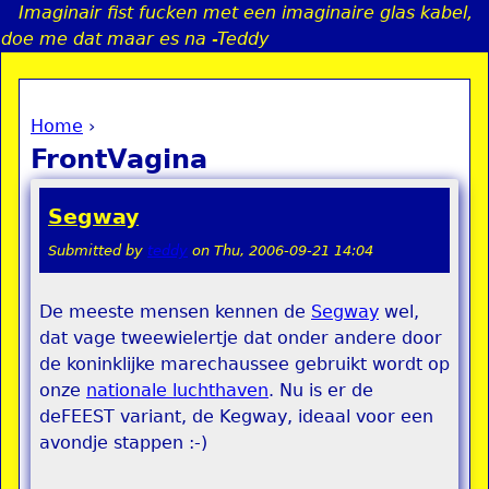
Imaginair fist fucken met een imaginaire glas kabel,
Jump to navigation
doe me dat maar es na -Teddy
Home
›
a
You are here
FrontVagina
i
Segway
n
Submitted by
teddy
on
Thu, 2006-09-21 14:04
e
De meeste mensen kennen de
Segway
wel,
dat vage tweewielertje dat onder andere door
n
de koninklijke marechaussee gebruikt wordt op
u
onze
nationale luchthaven
. Nu is er de
deFEEST variant, de Kegway, ideaal voor een
avondje stappen :-)