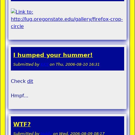
I humped your hummer!
Submitted by
KKS
on
Thu, 2006-08-10 16:31
Check
dit
Hmpf...
WTF?
Submitted by
teddy
on
Wed, 2006-08-09 08:17