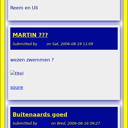
Reem en Uli
MARTIN ???
Submitted by
stel
on
Sat, 2006-08-19 11:09
wezen zwemmen ?
soure
Buitenaards goed
Submitted by
pokon
on
Wed, 2006-08-16 09:27