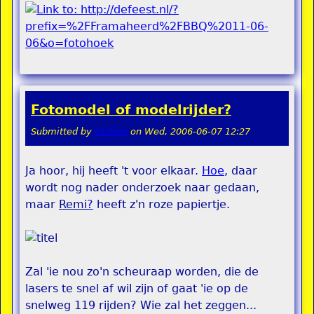
Fotomodel of modelrijder?
Submitted by
ULIfant
on
Wed, 2006-06-07 12:27
Ja hoor, hij heeft 't voor elkaar.
Hoe
, daar
wordt nog nader onderzoek naar gedaan,
maar
Remi
?
heeft z'n roze papiertje.
Zal 'ie nou zo'n scheuraap worden, die de
lasers te snel af wil zijn of gaat 'ie op de
snelweg 119 rijden? Wie zal het zeggen...