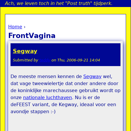
Ach, we leven toch in het "Post truth" tijdperk.
Jump to navigation
Home
›
a
You are here
FrontVagina
i
Segway
n
Submitted by
teddy
on
Thu, 2006-09-21 14:04
e
De meeste mensen kennen de
Segway
wel,
dat vage tweewielertje dat onder andere door
n
de koninklijke marechaussee gebruikt wordt op
u
onze
nationale luchthaven
. Nu is er de
deFEEST variant, de Kegway, ideaal voor een
avondje stappen :-)