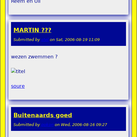
Reem en Uli
MARTIN ???
Submitted by
stel
on
Sat, 2006-08-19 11:09
wezen zwemmen ?
soure
Buitenaards goed
Submitted by
pokon
on
Wed, 2006-08-16 09:27