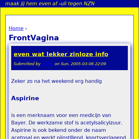
maak jij hem even af -uli tegen NZN
Jump to navigation
Home
›
a
You are here
FrontVagina
i
even wat lekker zinloze info
n
Submitted by
teddy
on
Sun, 2005-03-06 22:09
e
Zeker zo na het weekend erg handig
n
Aspirine
u
is een merknaam voor een medicijn van
Bayer. De werkzame stof is acetylsalicylzuur.
Aspirine is ook bekend onder de naam
acetosal en werkt pijnstillend, koortsverlagend