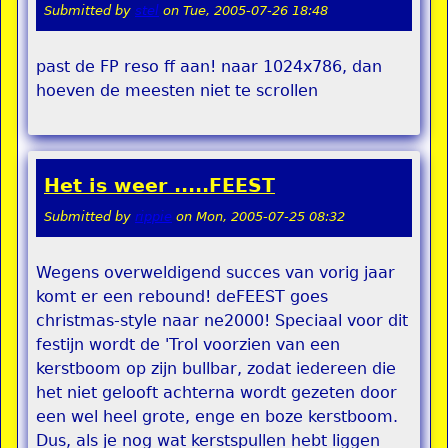
Submitted by
stel
on
Tue, 2005-07-26 18:48
past de FP reso ff aan! naar 1024x786, dan
hoeven de meesten niet te scrollen
Het is weer .....FEEST
Submitted by
rippie
on
Mon, 2005-07-25 08:32
Wegens overweldigend succes van vorig jaar
komt er een rebound! deFEEST goes
christmas-style naar ne2000! Speciaal voor dit
festijn wordt de 'Trol voorzien van een
kerstboom op zijn bullbar, zodat iedereen die
het niet gelooft achterna wordt gezeten door
een wel heel grote, enge en boze kerstboom.
Dus, als je nog wat kerstspullen hebt liggen