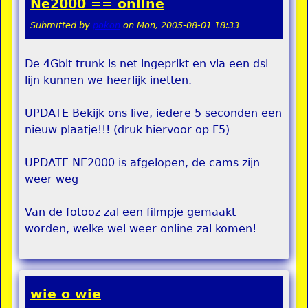
Ne2000 == online
Submitted by
pokon
on
Mon, 2005-08-01 18:33
De 4Gbit trunk is net ingeprikt en via een dsl
lijn kunnen we heerlijk inetten.
UPDATE Bekijk ons live, iedere 5 seconden een
nieuw plaatje!!! (druk hiervoor op F5)
UPDATE NE2000 is afgelopen, de cams zijn
weer weg
Van de fotooz zal een filmpje gemaakt
worden, welke wel weer online zal komen!
wie o wie