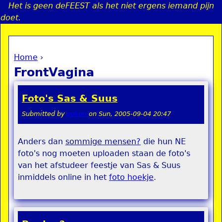
Het is geen deFEEST als het niet ergens iemand pijn
Jump to navigation
doet.
Home
›
a
You are here
FrontVagina
i
Foto's Sas & Suus
n
Submitted by
pokon
on
Sun, 2005-09-04 20:47
e
Anders dan
sommige mensen
?
die hun NE
foto's nog moeten uploaden staan de foto's
n
van het afstudeer feestje van Sas & Suus
u
inmiddels online in het
foto hoekje
.