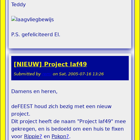
Teddy
P.S. gefeliciteerd El.
[NIEUW] Project laf49
Submitted by
remi
on
Sat, 2005-07-16 13:26
Damens en heren,
deFEEST houd zich bezig met een nieuw
project.
Dit project heeft de naam "Project laf49" mee
gekregen, en is bedoeld om een huis te fixen
voor
Rippie
?
en
Pokon
?
.