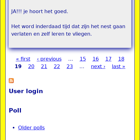
JA!!! je hoort het goed.
Het word inderdaad tijd dat zijn het nest gaan
verlaten en zelf leren te vliegen.
« first
‹ previous
…
15
16
17
18
Pages
19
20
21
22
23
…
next ›
last »
User login
Poll
Older polls