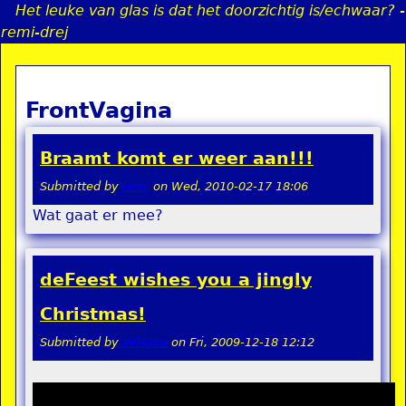
Het leuke van glas is dat het doorzichtig is/echwaar? -
Jump to navigation
remi-drej
FrontVagina
a
i
Braamt komt er weer aan!!!
n
Submitted by
remi
on
Wed, 2010-02-17 18:06
Wat gaat er mee?
e
deFeest wishes you a jingly
n
Christmas!
u
Submitted by
Velasca
on
Fri, 2009-12-18 12:12