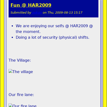
Fun @ HAR2009
Submitted by
pokon
on
Thu, 2009-08-13 15:17
We are enjoying our selfs @ HAR2009 @
the moment.
Doing a lot of security (physical) shifts.
The Village:
Our fire lane: