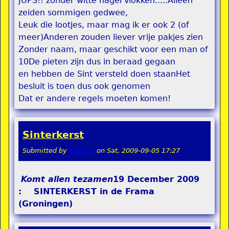
JUPS!! zonder witte hagel vlokken.....Alleen
zeiden sommigen gedwee,
Leuk die lootjes, maar mag ik er ook 2 (of
meer)Anderen zouden liever vrije pakjes zien
Zonder naam, maar geschikt voor een man of
10De pieten zijn dus in beraad gegaan
en hebben de Sint versteld doen staanHet
besluit is toen dus ook genomen
Dat er andere regels moeten komen!
Sinterkerst
Submitted by
Velasca
on
Sat, 2009-09-05 17:27
Komt allen tezamen
19 December 2009
: SINTERKERST in de Frama
(Groningen)